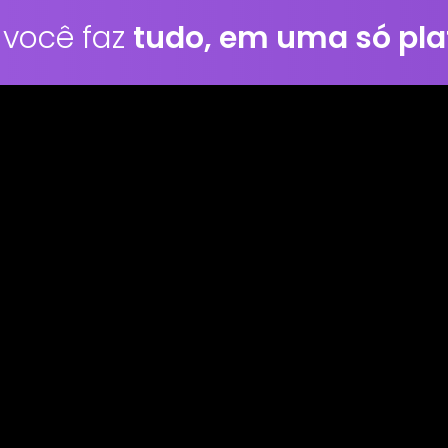
 você faz
tudo, em uma só pla