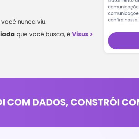
tratamento de
comunicações 
comunicações 
confira nossa
você nunca viu.
liada
que você busca, é
Visus >︎
 COM DADOS, CONSTRÓI COM