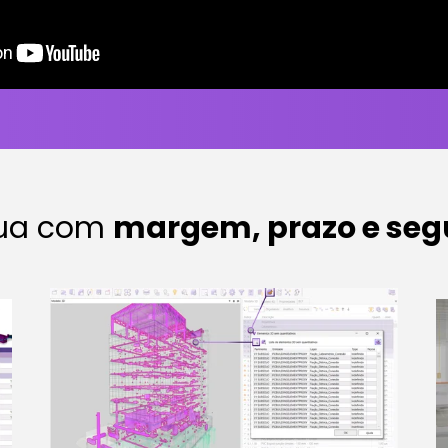
rua com
margem,
prazo e se